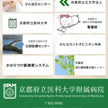
〒602-8566.