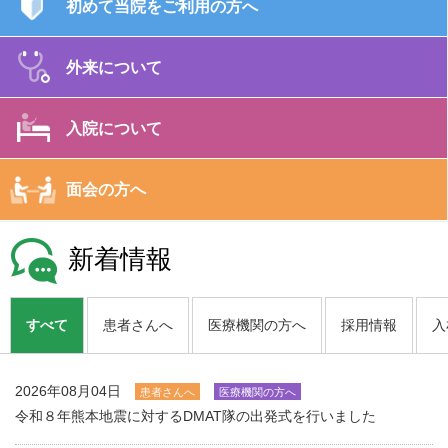
初めて当院を
ご利用の方へ
外来について
入院について
面会の方へ
新着情報
すべて
患者さんへ
医療機関の方へ
採用情報
入
2026年08月04日
患者さんへ
医療機関の方へ
令和８年熊本地震に対するDMAT隊の出発式を行いました