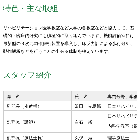
特色・主な取組
リハビリテーション医学教室など大学の各教室などと協力して、基
礎的・臨床的研究にも積極的に取り組んでいます。機能評価室には
最新型の３次元動作解析装置を導入し、床反力計による歩行分析、
動作解析などを行うことの出来る体制を整えています。
スタッフ紹介
職 名
氏 名
専門分野、学会
副部長（准教授）
沢田 光思郎
日本リハビリテ
日本リハビリテ
副部長（講師）
白石 裕一
内科学教室（循
副部長（療法士長）
久保 秀一
理学療法士