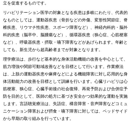
立を促進するものです。
リハビリテーション医学の対象となる疾患は多岐にわたり、代表的
なものとしては、運動器疾患（骨折などの外傷、変形性関節症、脊
椎疾患、リウマチ性疾患、スポーツ障害など）、神経内科的・脳外
科的疾患（脳卒中、脳腫瘍など）、循環器疾患（狭心症、心筋梗塞
など）、呼吸器疾患・摂取・嚥下障害などがあげられます。年齢と
しても、新生児から超高齢者までが対象となります。
理学療法は、歩行など基本的な身体活動機能の改善を中心として、
筋力増強や関節可動域改善などを目標として行います。作業療法
は、上肢の運動器疾患や麻痺などによる機能障害に対し応用的な身
体活動能力の改善を目標として訓練を行います。心臓リハビリは心
筋梗塞、狭心症、心臓手術後の社会復帰、再発予防および合併症予
防を目的として、医師の処方に基づき安全かつ効果的な運動を実施
します。言語聴覚療法は、失語症、構音障害・音声障害などコミュ
ニケーション障害および摂食・嚥下障害に対しては、ベッドサイド
から早期の取り組みを行っています。