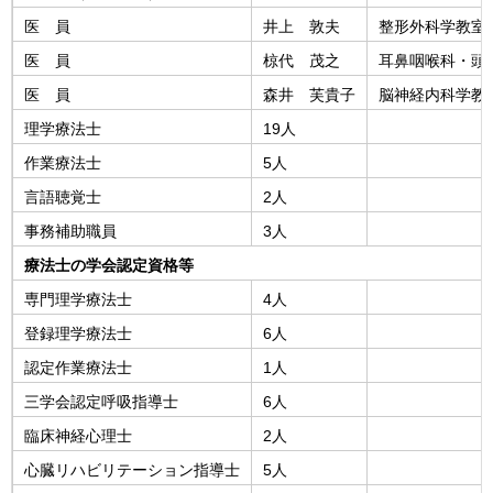
医 員
井上 敦夫
整形外科学教室
医 員
椋代 茂之
耳鼻咽喉科・頭
医 員
森井 芙貴子
脳神経内科学教
理学療法士
19人
作業療法士
5人
言語聴覚士
2人
事務補助職員
3人
療法士の学会認定資格等
専門理学療法士
4人
登録理学療法士
6人
認定作業療法士
1人
三学会認定呼吸指導士
6人
臨床神経心理士
2人
心臓リハビリテーション指導士
5人