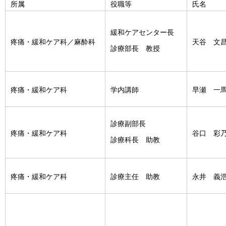
所属
役職等
氏名
緩和ケアセンター長
疼痛・緩和ケア科／麻酔科
天谷 文
診療部長 教授
疼痛・緩和ケア科
学内講師
早瀬 一
診療副部長
疼痛・緩和ケア科
谷口 彩
診療科長 助教
疼痛・緩和ケア科
診療主任 助教
永井 義