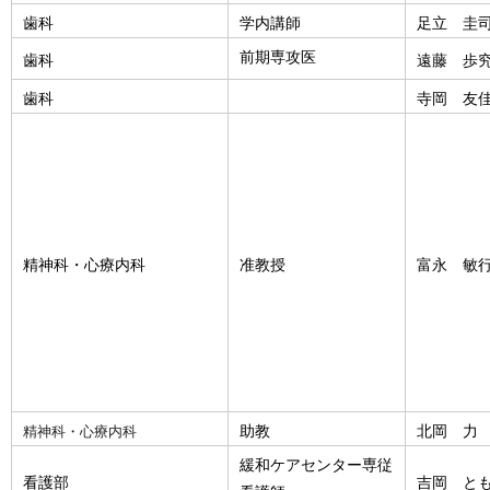
歯科
学内講師
足立 圭
前期専攻医
歯科
遠藤 歩
歯科
寺岡 友
精神科・心療内科
准教授
富永 敏
助教
北岡 力
精神科・心療内科
緩和ケアセンター専従
看護部
吉岡 と