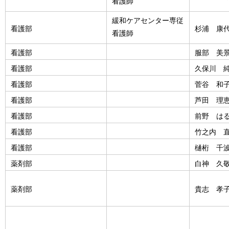
看護師
緩和ケアセンター専従
看護部
杉浦 康
看護師
看護部
服部 美
看護部
久保川 
看護部
菅谷 和
看護部
芦田 理
看護部
前野 は
看護部
竹之内 
看護部
樋桁 千
薬剤部
白神 久
薬剤部
貴志 孝