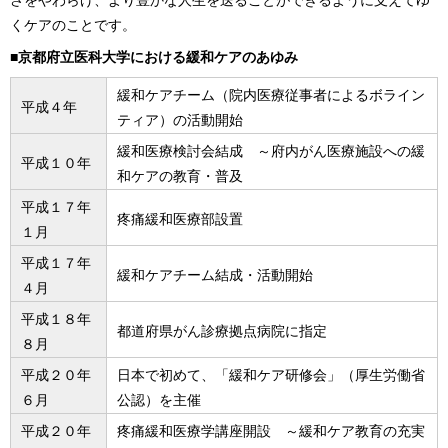
さをやわらげ、より豊かな人生を送ることができるように支えてゆ
くケアのことです。
■京都府立医科大学における緩和ケアのあゆみ
緩和ケアチーム（院内医療従事者によるボライン
平成４年
ティア）の活動開始
緩和医療検討会結成 ～府内がん医療施設への緩
平成１０年
和ケアの教育・普及
平成１７年
疼痛緩和医療部設置
１月
平成１７年
緩和ケアチーム結成・活動開始
４月
平成１８年
都道府県がん診療拠点病院に指定
８月
平成２０年
日本で初めて、「緩和ケア研修会」（厚生労働省
６月
公認）を主催
平成２０年
疼痛緩和医療学講座開設 ～緩和ケア教育の充実