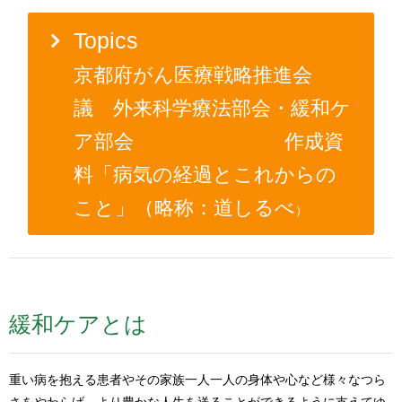
Top
京都府がん医療戦略推進会
議 外来科学療法部会・緩和ケ
ア部会 作成資
料「病気の経過とこれからの
こと」（略称：道しるべ
）
緩和ケアとは
重い病を抱える患者やその家族一人一人の身体や心など様々なつら