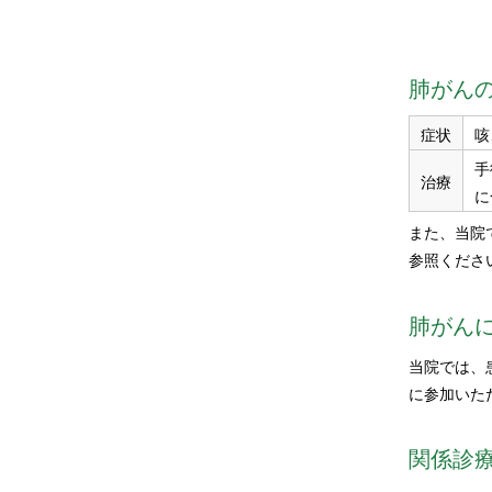
肺がん
症状
咳
手
治療
に
また、当院
参照くださ
肺がん
当院では、
に参加いた
関係診