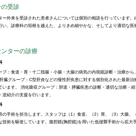
ーの受診
ター外来を受診された患者さんについては個別の相談を行っています。
行い、診療科の垣根を越えた、よりきめ細やかな、そしてより適切な医
センターの診療
科
ープ：食道・胃・十二指腸・小腸・大腸の病気の内視鏡診断・治療から
 肝臓グループ：C型肝炎などの慢性肝疾患に対する個別化された最新治
ています。 消化吸収グループ：胆道・膵臓疾患の診断・適切な治療・
・逆紹介の支援を行います。
科
癌の手術を担当します。スタッフは（1）食道、（2）胃、（3）大腸、
な技術を駆使しています。腹腔鏡(胸腔鏡)を用いた低侵襲手術から拡大