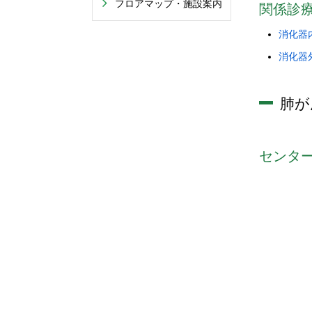
フロアマップ・施設案内
関係診
消化器
消化器
肺が
センタ