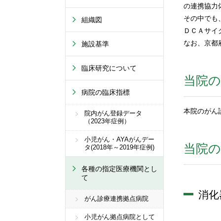
の連携協力
その中でも
組織図
ＤＣＡサイ
なお、京都
施設基準
臨床研究について
当院の
病院の臨床指標
本院のがん
院内がん登録データ
（2023年症例）
小児がん・AYAがんデー
当院
タ(2018年～2019年症例)
各種の指定医療機関とし
て
消化
がん診療連携拠点病院
小児がん拠点病院として