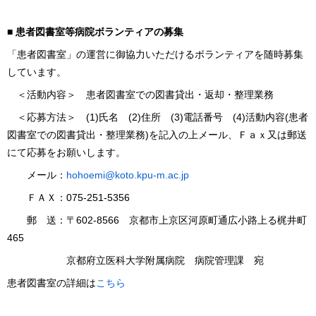
■ 患者図書室等病院ボランティアの募集
「患者図書室」の運営に御協力いただけるボランティアを随時募集
しています。
＜活動内容＞ 患者図書室での図書貸出・返却・整理業務
＜応募方法＞ (1)氏名 (2)住所 (3)電話番号 (4)活動内容(患者
図書室での図書貸出・整理業務)を記入の上メール、Ｆａｘ又は郵送
にて応募をお願いします。
メール：
hohoemi@koto.kpu-m.ac.jp
ＦＡＸ：075-251-5356
郵 送：〒602-8566 京都市上京区河原町通広小路上る梶井町
465
京都府立医科大学附属病院 病院管理課 宛
患者図書室の詳細は
こちら