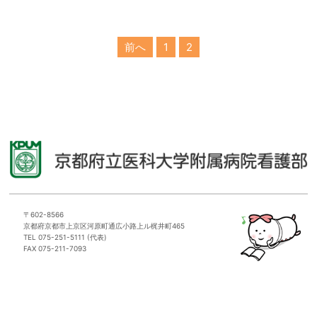
前へ
1
2
〒602-8566
京都府京都市上京区河原町通広小路上ル梶井町465
TEL 075-251-5111 (代表)
FAX 075-211-7093